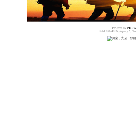
Powered by
PHPW
Total 0.024816(s) query 1, T