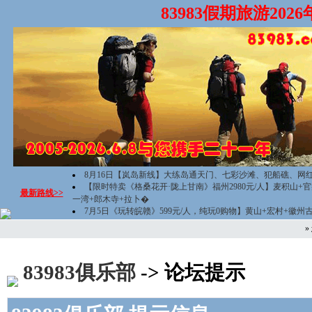
83983假期旅游20
8月16日【岚岛新线】大练岛通天门、七彩沙滩、犯船礁、网
【限时特卖《格桑花开·陇上甘南》福州2980元/人】麦积山+
最新路线>>
一湾+郎木寺+拉卜�
7月5日《玩转皖赣》599元/人，纯玩0购物】黄山+宏村+徽州
»
83983俱乐部
-> 论坛提示