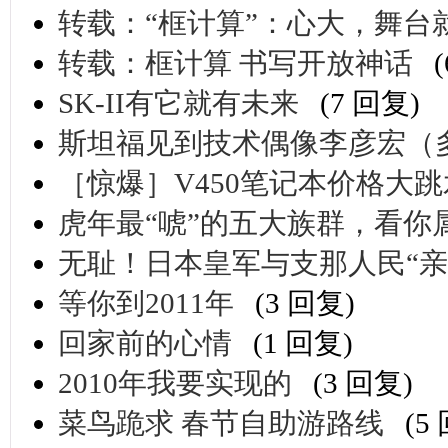
转载：“框计算”：心大，舞台
转载：框计算 书写开放神话
SK-II有它就有未来
(7 回复)
斯坦福见到技术偶像李彦宏（
［惊爆］V450笔记本价格大
虎年最“唬”的五大族群，看你
无耻！日本皇军与支那人民“亲
等你到2011年
(3 回复)
回家前的心情
(1 回复)
2010年我要实现的
(3 回复)
菜鸟跪求 春节自助游路线
(5