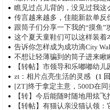
瞧见过点儿背的，没见过我这么
传言越来越多，佳能新款单反
跟筒子们分享一下我的“摸鱼”
这个夏天童鞋们可以这样装着
告诉你怎样成为成功滴City Walk
不想让轻薄骗到的筒子进来瞅
【转帖】市领导和乐嘟嘟幼儿园
zt：相片点亮生活的灵感
(1 
[ZT]终于拿定主意，500D
【转】今后能随时随地用炫飞打
【转帖】有猫认亲没猫认领：