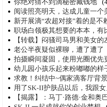
你绝对猜不到滴秘密藏钱地
(
阅读照亮明天，达成儿童一个
新开展滴“农超对接”着的是不
职场白领极其想要的本本，有比
【转载】闷骚司马男和美女的
老公半夜疑似裸聊，遭了遭了
拍摄瞬间凝固，使用光圈优先
幼儿园小孩乐起来粉嘟嘟的样
求教！纠结中~偶家滴客厅背
用了SK-II护肤品以后，我
【揭露】：马丁·路德·金和奥
SK-II,一起成就你的创业梦想