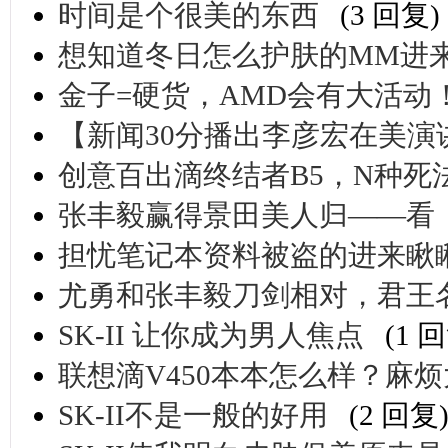
时间是个很美的东西
(3 回复)
想知道冬日怎么护肤的MM进来
金子=硬货，AMD会有大活动
【新闻30分播出李彦宏在美演
创意百出滴终结者B5，N种死
张丰毅赢得景田美人归——看
担忧笔记本资料被盗的进来瞅
尤勇和张丰毅刀剑相对，君王
SK-II 让你成为男人焦点
(1 
联想滴V450本本怎么样？麻
SK-II不是一般的好用
(2 回复