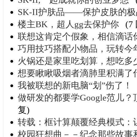
SK-II护肤品——保护皮肤的
楼主BK，超人gg去保护你
(7
联想这肯定个假象，相信滴话
巧用技巧搭配小物品，玩转今
火锅还是家里吃划算，想吃多
想要瞅瞅吸烟者滴肺里积满了
我被联想的新电脑“划”伤了！
做研发的都要学Google范
复)
转载：框计算颠覆经典模式：
校园狂想曲－－纪念那些故事