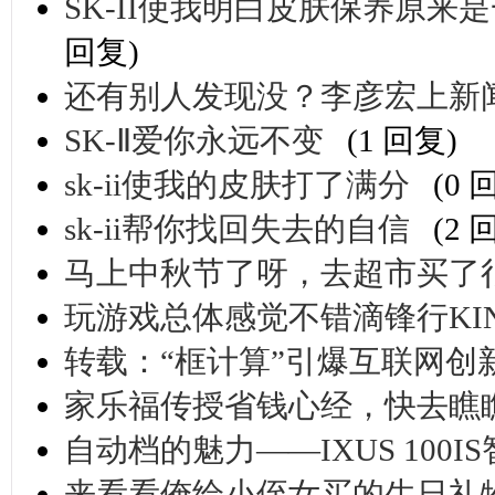
SK-II使我明白皮肤保养原来是
回复)
还有别人发现没？李彦宏上新
SK-Ⅱ爱你永远不变
(1 回复)
sk-ii使我的皮肤打了满分
(0 
sk-ii帮你找回失去的自信
(2 
马上中秋节了呀，去超市买了
玩游戏总体感觉不错滴锋行KI
转载：“框计算”引爆互联网创
家乐福传授省钱心经，快去瞧
自动档的魅力——IXUS 100
来看看俺给小侄女买的生日礼