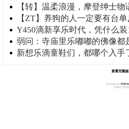
【转】温柔浪漫，摩登绅士物
【ZT】养狗的人一定要有台单
Y450滴新享乐时代，凭什么装
弱问：寺庙里乐嘟嘟的佛像都
新想乐滴童鞋们，都哪个入手
查看完整版本:
Powered by
PHPW
Time 0.02265