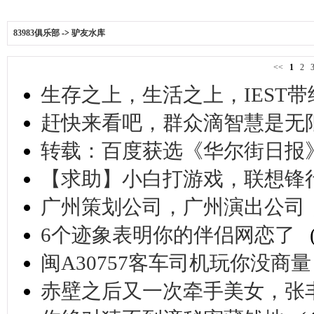
83983俱乐部
->
驴友水库
<<
1
2
生存之上，生活之上，IEST带
赶快来看吧，群众滴智慧是无
转载：百度获选《华尔街日报
【求助】小白打游戏，联想锋行K
广州策划公司，广州演出公司，
6个迹象表明你的伴侣网恋了
闽A30757客车司机玩你没商量
赤壁之后又一次牵手美女，张