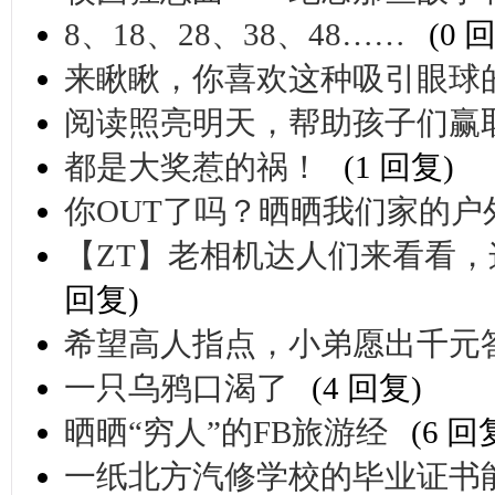
8、18、28、38、48……
(0 
来瞅瞅，你喜欢这种吸引眼球
阅读照亮明天，帮助孩子们赢
都是大奖惹的祸！
(1 回复)
你OUT了吗？晒晒我们家的户
【ZT】老相机达人们来看看
回复)
希望高人指点，小弟愿出千元
一只乌鸦口渴了
(4 回复)
晒晒“穷人”的FB旅游经
(6 回
一纸北方汽修学校的毕业证书